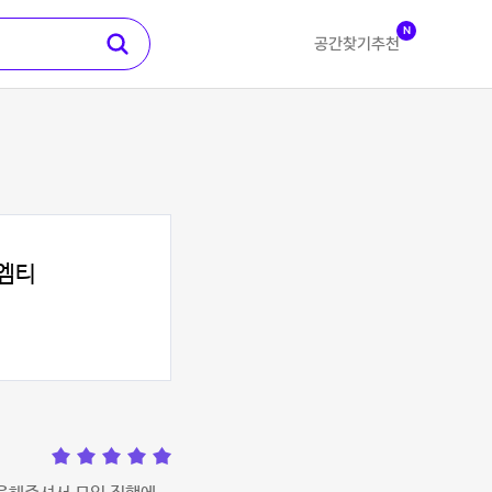
N
공간찾기
추천
엠티