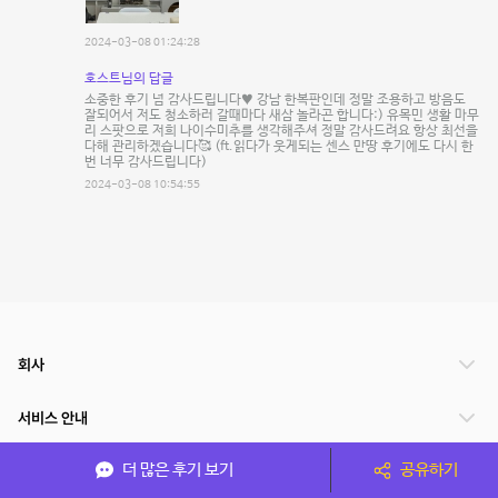
2024-03-08 01:24:28
호스트님의 답글
소중한 후기 넘 감사드립니다♥️ 강남 한복판인데 정말 조용하고 방음도
잘되어서 저도 청소하러 갈때마다 새삼 놀라곤 합니다:) 유목민 생활 마무
리 스팟으로 저희 나이수미추를 생각해주셔 정말 감사드려요 항상 최선을
다해 관리하겠습니다🥰 (ft.읽다가 웃게되는 센스 만땅 후기에도 다시 한
번 너무 감사드립니다)
2024-03-08 10:54:55
회사
서비스 안내
더 많은 후기 보기
공유하기
관련 서비스