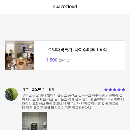
spacecloud
[요일파격특가] 나이수미추 1호점
1,500
원/시간
기분이좋으면우는매미
우선 화장실 냄새 없어서 좋았고 공간도 깔끔하고 깨끗하맴 남친이랑 같
이 티비로 유튜브 재즈 틀어놓고 각자 할거 했는 데 좋았어여 강남역인 데
왜이리 조용하죠 매에에에엠 재 방문의사 있어용 이번엔 짧게 이용했는
데 이제 유목민 생활 마치고 여기만 이용하겠다맴