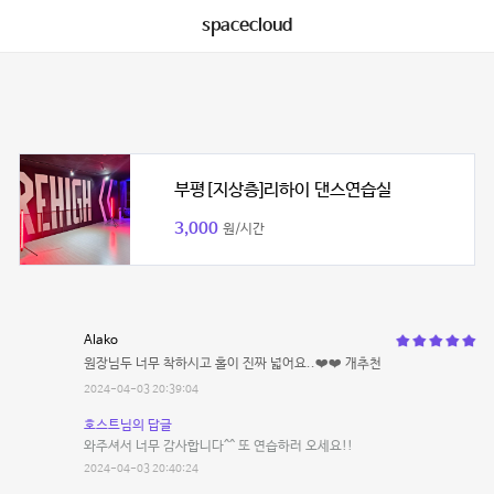
spacecloud
부평[지상층]리하이 댄스연습실
3,000
원/시간
Alako
원장님두 너무 착하시고 홀이 진짜 넓어요..❤️❤️ 개추천
2024-04-03 20:39:04
호스트님의 답글
와주셔서 너무 감사합니다^^ 또 연습하러 오세요!!
2024-04-03 20:40:24