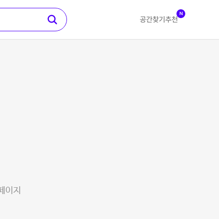
N
공간찾기
추천
 페이지