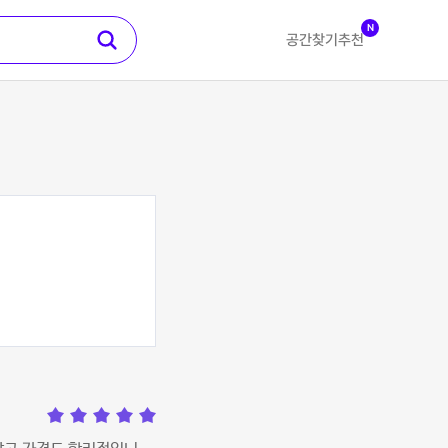
N
공간찾기
추천