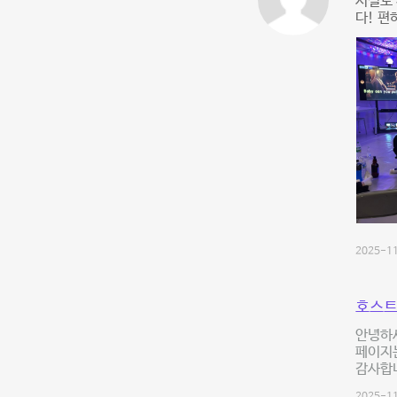
시설도 
다! 편
2025-11
호스트
안녕하세
페이지는
감사합니