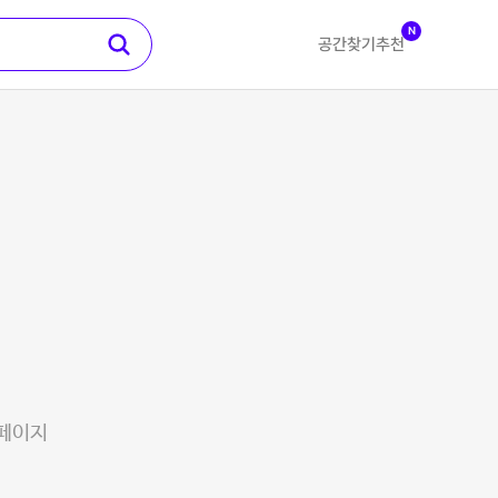
N
공간찾기
추천
 페이지