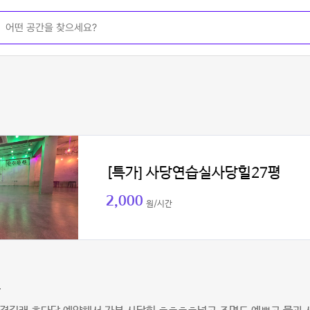
[특가] 사당연습실사당힐27평
2,000
원/시간
쁨