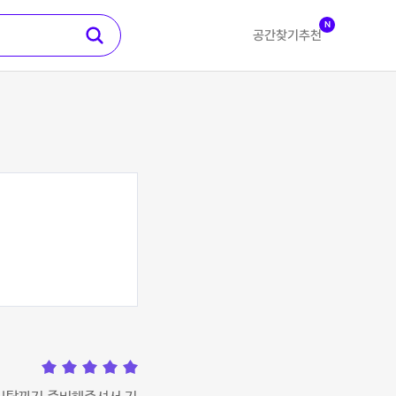
N
공간찾기
추천