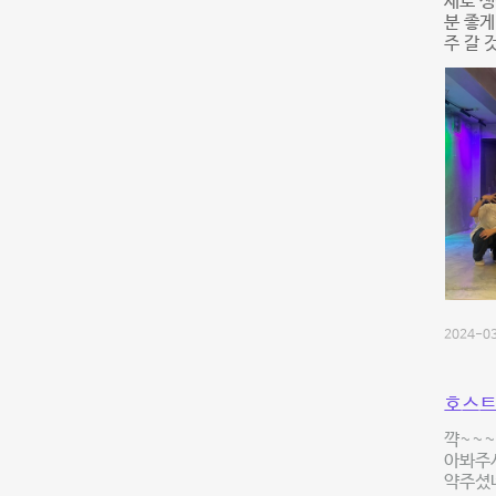
새로 
분 좋게
주 갈 
2024-03
호스트
꺅~~
아봐주셔
약주셨네