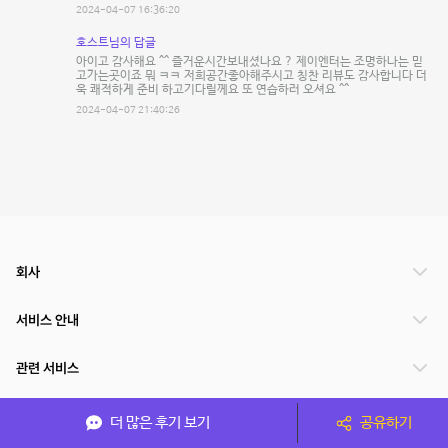
2024-04-07 16:36:20
호스트님의 답글
아이고 감사해요 ^^ 즐거운시간보내셨나요 ? 제이엔터는 조명하나는 믿
고가는곳이죠 뭐 ㅋㅋ 저희공간좋아해주시고 칭찬 리뷰도 감사합니다 더
욱 쾌적하게 준비 하고기다릴께요 또 연습하러 오셔요 ^^
2024-04-07 21:40:26
회사
서비스 안내
관련 서비스
파트너쉽
더 많은 후기 보기
공유하기