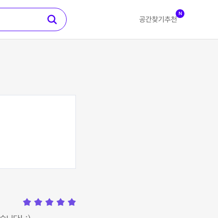
N
공간찾기
추천