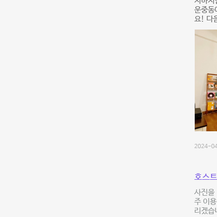
지하지
운중동에
요! 다
2024-04
호스트
사진을 
주 이용
리겠습