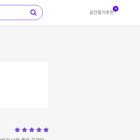
N
공간찾기
추천