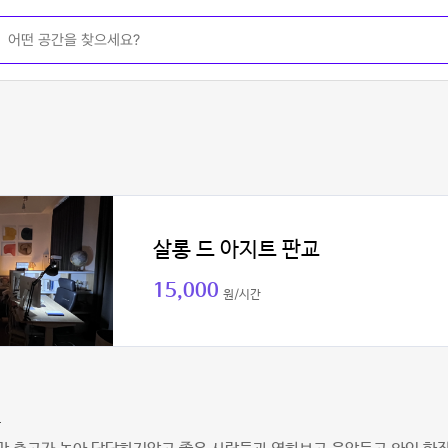
살롱 드 아지트 판교
15,000
원/시간
크