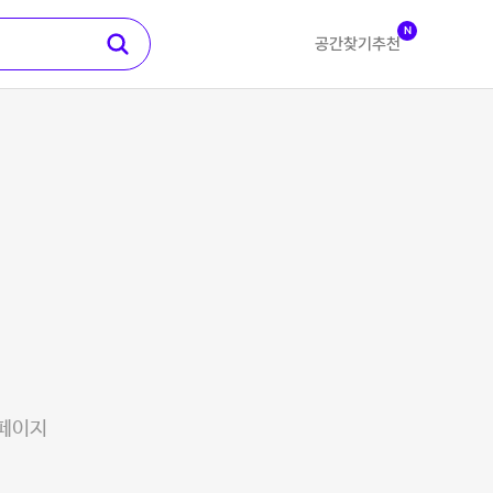
N
공간찾기
추천
 페이지