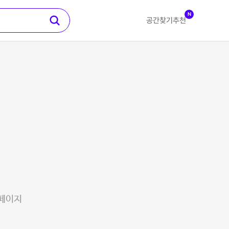
N
공간찾기
추천
 페이지