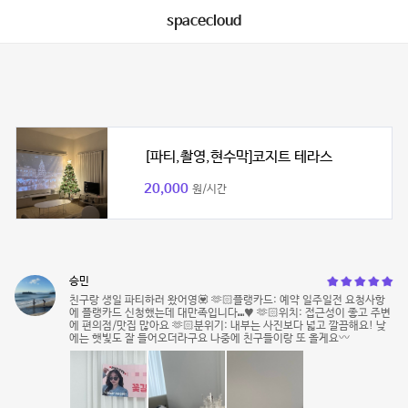
spacecloud
[파티,촬영,현수막]코지트 테라스
20,000
원/시간
승민
친구랑 생일 파티하러 왔어영💟 🫶🏻플랭카드: 예약 일주일전 요청사항
에 플랭카드 신청했는데 대만족입니다⑉♥ 🫶🏻위치: 접근성이 좋고 주변
에 편의점/맛집 많아요 🫶🏻분위기: 내부는 사진보다 넓고 깔끔해요! 낮
에는 햇빛도 잘 들어오더라구요 나중에 친구들이랑 또 올게요〰️