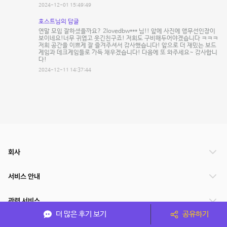
2024-12-01 15:49:49
호스트님의 답글
연말 모임 잘하셨을까요? 2lovedbw*** 님!! 앞에 사진에 앵무선인장이
보이네요!너무 귀엽고 웃긴친구죠! 저희도 구비해두어야겠습니다 ㅋㅋㅋ
저희 공간을 이쁘게 잘 즐겨주셔서 감사했습니다! 앞으로 더 재밌는 보드
게임과 데크게임들로 가득 채우겠습니다! 다음에 또 와주세요~ 감사합니
다!
2024-12-11 14:37:44
회사
서비스 안내
관련 서비스
더 많은 후기 보기
공유하기
파트너쉽