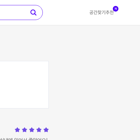
N
공간찾기
추천