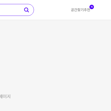
N
공간찾기
추천
 페이지