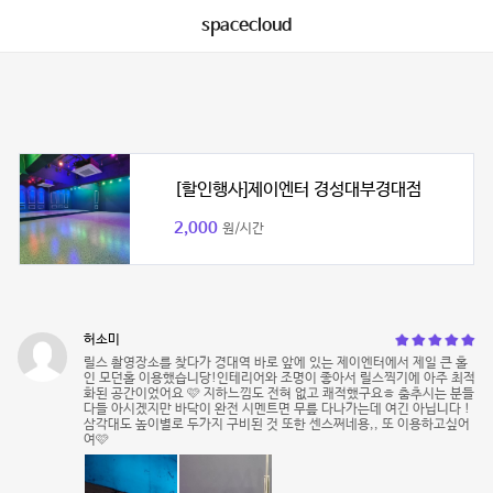
spacecloud
[할인행사]제이엔터 경성대부경대점
2,000
원/시간
허소미
릴스 촬영장소를 찾다가 경대역 바로 앞에 있는 제이엔터에서 제일 큰 홀
인 모던홀 이용했습니당!인테리어와 조명이 좋아서 릴스찍기에 아주 최적
화된 공간이었어요 🩷 지하느낌도 전혀 없고 쾌적했구요ㅎ 춤추시는 분들
다들 아시겠지만 바닥이 완전 시멘트면 무릎 다나가는데 여긴 아닙니다 !
삼각대도 높이별로 두가지 구비된 것 또한 센스쩌네용,, 또 이용하고싶어
여🩷