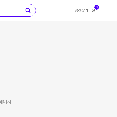
N
공간찾기
추천
 페이지