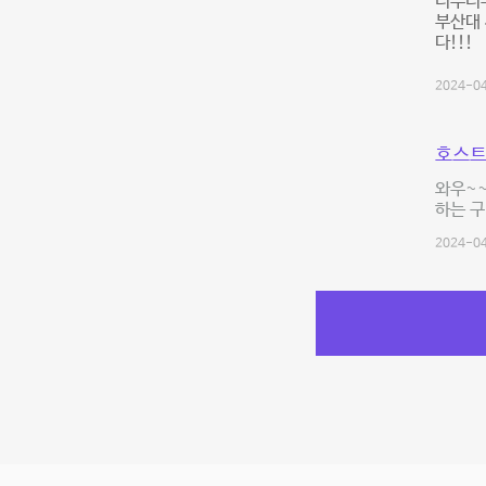
너무너무
부산대
다!!!
2024-04
호스트
와우~~
하는 
2024-04