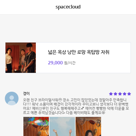
spacecloud
넓은 옥상 낭만 로망 옥탑방 자취
29,000
원/시간
갱이
오랜 친구 브라이덜샤워🥹 장소 고민이 많았었는데 정말아주 만족합니
다!!! 워낙 소품이며 배경이 감각적이라 꾸미고보니 생각보다 더 완벽했
어요! 예비신부인 친구도 행복해해주고💕 에어컨 빵빵한 덕에 더운줄 모
르고 예쁜 추억남겼습니다🥳 다음 베이비때도 올께요🤩