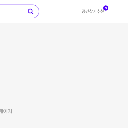
N
공간찾기
추천
 페이지