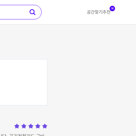
N
공간찾기
추천