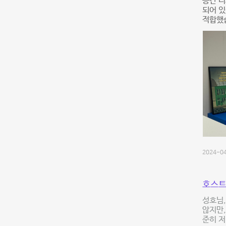
공간 디
되어 있
적합했습
2024-04
호스트
성호님,
않지만,
준히 저