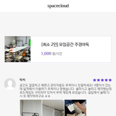
spacecloud
[최소 2인] 모임공간 주경야독
1,000
원/시간
박씨
공간도 깔끔하고 예쁘고 관리자분도 무척이나 친절하세요! 4명이서 갔는
데 넓찍해서 이용하기 무척이나 편했습니다. 술마시고 놀려고 예약했는데
보드게임도 구비되어 있어서 무척 재밌게 보냈습니다. 설입에서 놀때 다
시 또 예약하려구요 ㅎㅎ