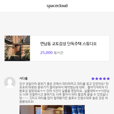
spacecloud
연남동 교토감성 단독주택 스튜디오
25,000
원/시간
서다롬
친구 생일이라 분위기 좋은 곳에서 파티하려고 파티룸 찾고 있었어요! 탄
포포의 따뜻한 분위기가 좋아보여서 예약했는데 대박.. 들어가자마자 다
환호성 질렀네욬ㅋㅋ 진짜 사진이 실물을 못담아요..실물대박ㅠㅠ사장님
도 너무 친절하시고 분위기도 너무 좋아서 파티 즐겁게 끝낼 수 있었습니
당~~~ 그리고 파티룸 많이 빌려봤지만 음료수 인원수대로 놓은 곳은 처
음봤네요👍