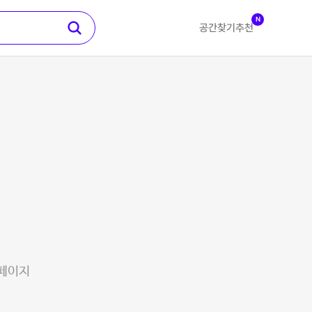
N
공간찾기
추천
 페이지