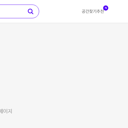
N
공간찾기
추천
 페이지