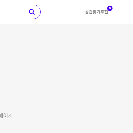
N
공간찾기
추천
 페이지