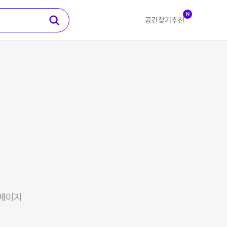
N
공간찾기
추천
 페이지