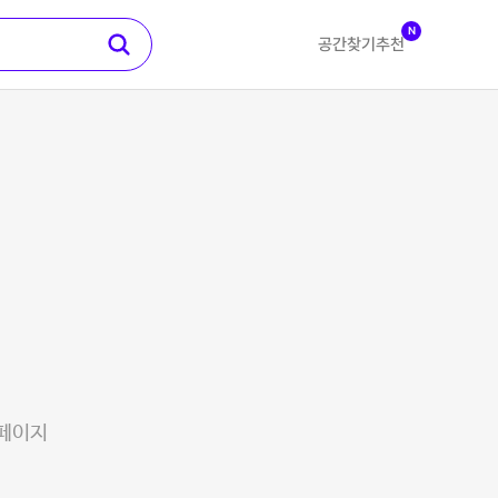
N
공간찾기
추천
 페이지