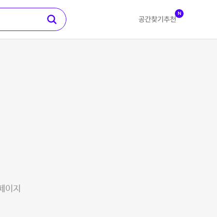
N
공간찾기
추천
 페이지