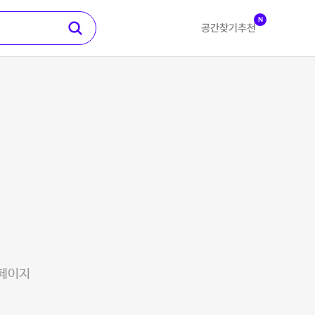
N
공간찾기
추천
 페이지