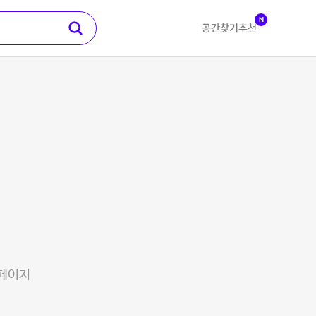
N
공간찾기
추천
 페이지