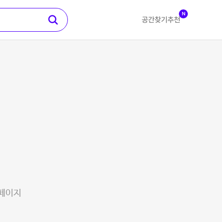
N
공간찾기
추천
 페이지