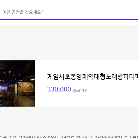
게임서초동양재역대형노래방파티
330,000
원/패키지
철