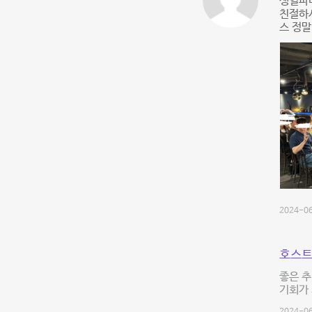
생일파
친절하셔
스 정말
2024-06
호스트
좋은 추
기회가 