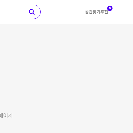
N
공간찾기
추천
 페이지