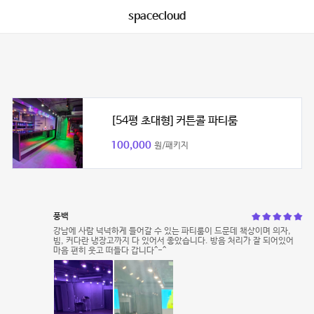
spacecloud
[54평 초대형] 커튼콜 파티룸
100,000
원/패키지
풍백
강남에 사람 넉넉하게 들어갈 수 있는 파티룸이 드문데 책상이며 의자,
빔, 커다란 냉장고까지 다 있어서 좋았습니다. 방음 처리가 잘 되어있어
마음 편히 웃고 떠들다 갑니다^-^