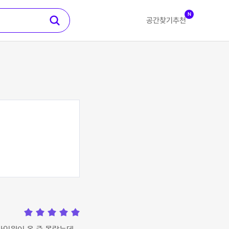
N
공간찾기
추천