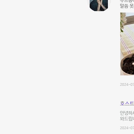
무드등
말씀 
2024-07
호스트
안녕하세
와드립니
2024-07