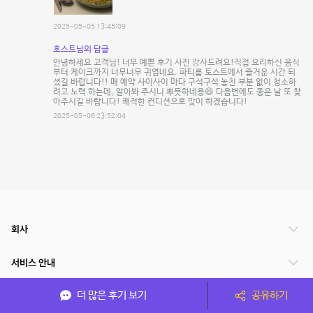
2025-05-05 13:45:09
호스트님의 답글
안녕하세요 고객님! 너무 예쁜 후기 사진 감사드려요!직접 요리하신 음식
부터 케이크까지 너무너무 귀엽네요. 파티룸 토스트에서 즐거운 시간 되
셨길 바랍니다!! 매 예약 사이사이 마다 구석구석 놓친 부분 없이 청소하
려고 노력 하는데, 알아봐 주시니 뿌듯하네용😆 다음번에도 좋은 날 또 찾
아주시길 바랍니다! 쾌적한 컨디션으로 맞이 하겠습니다!
2025-05-06 23:52:04
회사
서비스 안내
더 많은 후기 보기
공유하기
관련 서비스