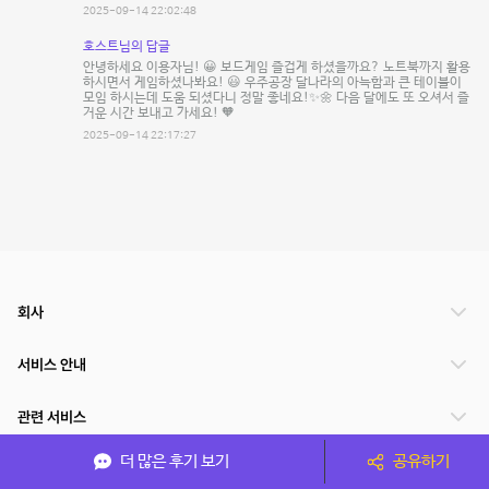
2025-09-14 22:02:48
호스트님의 답글
안녕하세요 이용자님! 😀 보드게임 즐겁게 하셨을까요? 노트북까지 활용
하시면서 게임하셨나봐요! 😃 우주공장 달나라의 아늑함과 큰 테이블이
모임 하시는데 도움 되셨다니 정말 좋네요!✨🌼 다음 달에도 또 오셔서 즐
거운 시간 보내고 가세요! 🧡
2025-09-14 22:17:27
회사
서비스 안내
관련 서비스
더 많은 후기 보기
공유하기
파트너쉽