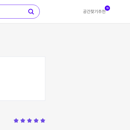
N
공간찾기
추천