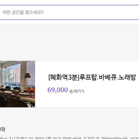
[혜화역3분]루프탑.바베큐.노래방
69,000
원/패키지
미아