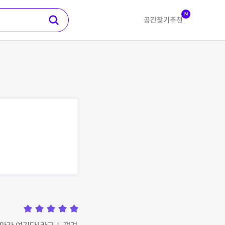
N
공간찾기
추천