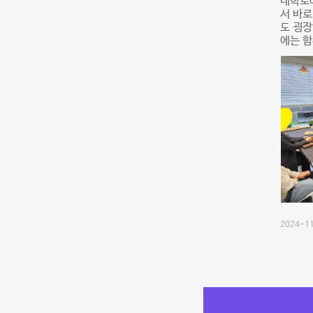
대학로
서 바로
도 굉장
에는 함
2024-11