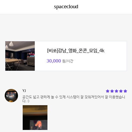
spacecloud
[비쏘]강남_영화_온콘_모임_4k
30,000
원/시간
YJ
공간도 넓고 편하게 놀 수 있게 시스템이 잘 갖춰져있어서 잘 이용했습니
다.:)