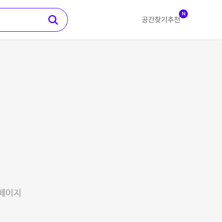
N
공간찾기
추천
 페이지