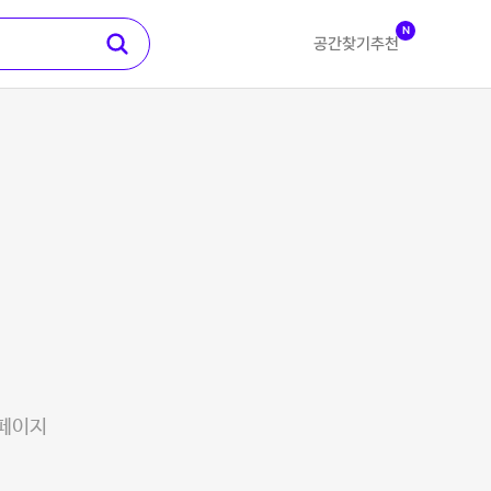
N
공간찾기
추천
 페이지