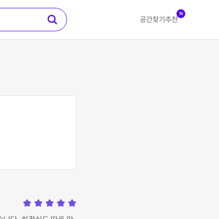
N
공간찾기
추천