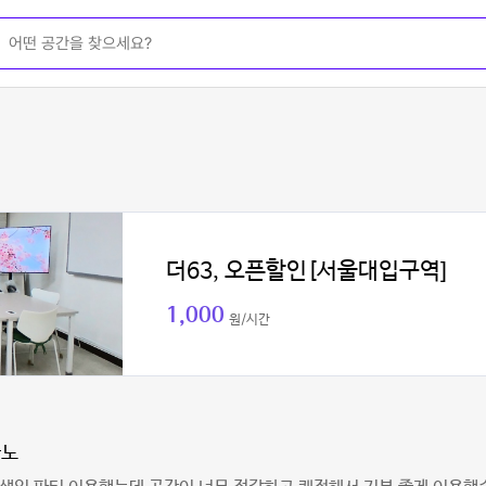
더63, 오픈할인[서울대입구역]
1,000
원/시간
빠노