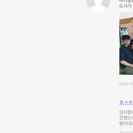
파티룸을
도시가 
2024-07
호스트
감사합니
정했는데
행이네요