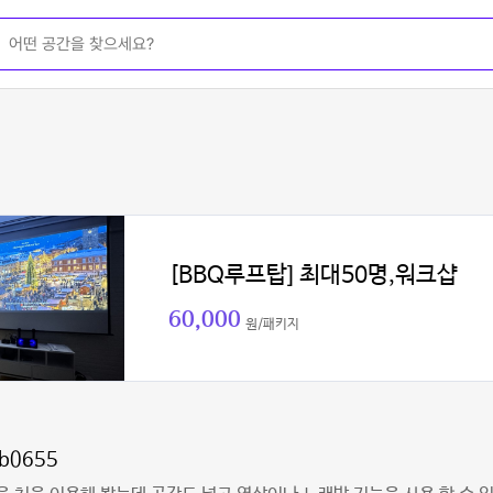
[BBQ루프탑] 최대50명,워크샵
60,000
원/패키지
jb0655