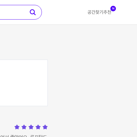
N
공간찾기
추천