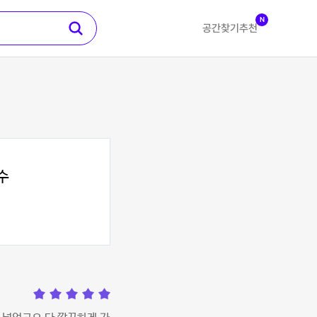
N
공간찾기
추천
수