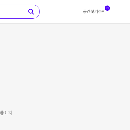
N
공간찾기
추천
 페이지