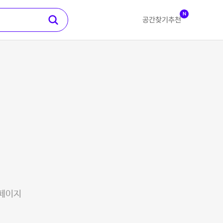
N
공간찾기
추천
 페이지