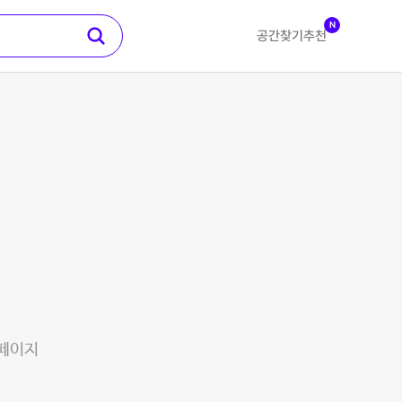
N
공간찾기
추천
 페이지